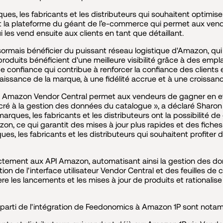
s, les fabricants et les distributeurs qui souhaitent optimise
 la plateforme du géant de l’e-commerce qui permet aux vendeu
 les vend ensuite aux clients en tant que détaillant.
rmais bénéficier du puissant réseau logistique d'Amazon, qui o
Les produits bénéficient d'une meilleure visibilité grâce à des 
 confiance qui contribue à renforcer la confiance des clients 
naissance de la marque, à une fidélité accrue et à une croissan
à Amazon Vendor Central permet aux vendeurs de gagner en eff
ré à la gestion des données du catalogue », a déclaré Sharon G
ques, les fabricants et les distributeurs ont la possibilité de
, ce qui garantit des mises à jour plus rapides et des fiches pr
es, les fabricants et les distributeurs qui souhaitent profiter 
ectement aux API Amazon, automatisant ainsi la gestion des do
sation de l'interface utilisateur Vendor Central et des feuilles de
ère les lancements et les mises à jour de produits et rationali
r parti de l'intégration de Feedonomics à Amazon 1P sont nota