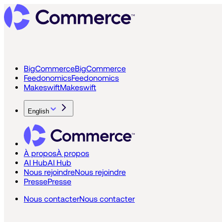
BigCommerce
BigCommerce
Feedonomics
Feedonomics
Makeswift
Makeswift
English
À propos
À propos
AI Hub
AI Hub
Nous rejoindre
Nous rejoindre
Presse
Presse
Nous contacter
Nous contacter