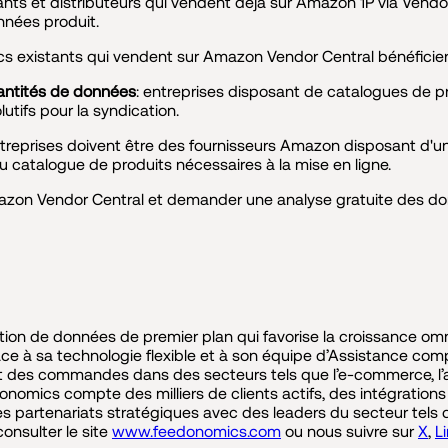
ants et distributeurs qui vendent déjà sur Amazon 1P via Vendor
nnées produit.
cs existants qui vendent sur Amazon Vendor Central bénéficiero
uantités de données
: entreprises disposant de catalogues de p
lutifs pour la syndication.
s entreprises doivent être des fournisseurs Amazon disposant d'
 catalogue de produits nécessaires à la mise en ligne.
'Amazon Vendor Central et demander une analyse gratuite des do
ion de données de premier plan qui favorise la croissance o
ce à sa technologie flexible et à son équipe d’Assistance comp
et des commandes dans des secteurs tels que l’e-commerce, l’au
edonomics compte des milliers de clients actifs, des intégratio
s partenariats stratégiques avec des leaders du secteur tels 
consulter le site
www.feedonomics.com
ou nous suivre sur
X
,
L