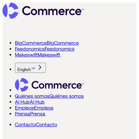
BigCommerce
BigCommerce
Feedonomics
Feedonomics
Makeswift
Makeswift
English
Quiénes somos
Quiénes somos
AI Hub
AI Hub
Empleos
Empleos
Prensa
Prensa
Contacto
Contacto