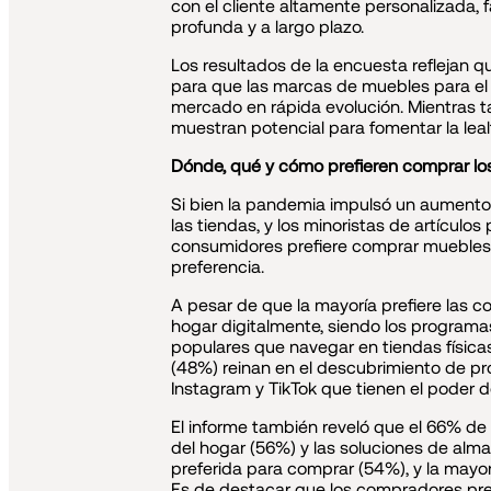
con el cliente altamente personalizada, 
profunda y a largo plazo.
Los resultados de la encuesta reflejan q
para que las marcas de muebles para el h
mercado en rápida evolución. Mientras ta
muestran potencial para fomentar la leal
Dónde, qué y cómo prefieren comprar l
Si bien la pandemia impulsó un aumento 
las tiendas, y los minoristas de artículo
consumidores prefiere comprar muebles pa
preferencia.
A pesar de que la mayoría prefiere las 
hogar digitalmente, siendo los programa
populares que navegar en tiendas físicas
(48%) reinan en el descubrimiento de p
Instagram y TikTok que tienen el poder d
El informe también reveló que el 66% de 
del hogar (56%) y las soluciones de alm
preferida para comprar (54%), y la mayo
Es de destacar que los compradores pref