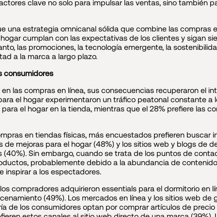
factores clave no solo para impulsar las ventas, sino también p
ue una estrategia omnicanal sólida que combine las compras en l
ogar cumplan con las expectativas de los clientes y sigan sie
nto, las promociones, la tecnología emergente, la sostenibilida
tad a la marca a largo plazo.
os consumidores
en las compras en línea, sus consecuencias recuperaron el inte
s para el hogar experimentaron un tráfico peatonal constante a 
ra el hogar en la tienda, mientras que el 28% prefiere las co
compras en tiendas físicas, más encuestados prefieren buscar 
s de mejoras para el hogar (48%) y los sitios web y blogs de 
 (40%). Sin embargo, cuando se trata de los puntos de contact
roductos, probablemente debido a la abundancia de contenid
e inspirar a los espectadores.
los compradores adquirieron essentials para el dormitorio en l
acenamiento (49%). Los mercados en línea y los sitios web de
ría de los consumidores optan por comprar artículos de precio
ieren estos canales al sitio web directo de una marca (39%).