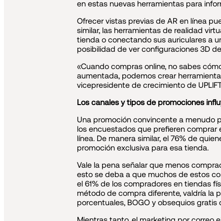
en estas nuevas herramientas para info
Ofrecer vistas previas de AR en línea p
similar, las herramientas de realidad vir
tienda o conectando sus auriculares a u
posibilidad de ver configuraciones 3D d
«Cuando compras online, no sabes cómo
aumentada, podemos crear herramientas y
vicepresidente de crecimiento de UPLIF
Los canales y tipos de promociones inf
Una promoción convincente a menudo pu
los encuestados que prefieren comprar 
línea. De manera similar, el 76% de quie
promoción exclusiva para esa tienda.
Vale la pena señalar que menos comprado
esto se deba a que muchos de estos co
el 61% de los compradores en tiendas fís
método de compra diferente, valdría la
porcentuales, BOGO y obsequios gratis c
Mientras tanto, el marketing por correo 