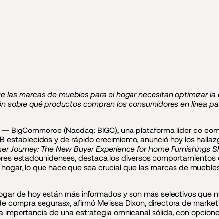
e las marcas de muebles para el hogar necesitan optimizar la e
n sobre qué productos compran los consumidores en línea para
4 —
BigCommerce (Nasdaq: BIGC), una plataforma líder de come
 establecidos y de rápido crecimiento, anunció hoy los hallaz
r Journey: The New Buyer Experience for Home Furnishings 
res estadounidenses, destaca los diversos comportamientos 
el hogar, lo que hace que sea crucial que las marcas de mueb
gar de hoy están más informados y son más selectivos que n
 de compra seguras», afirmó Melissa Dixon, directora de marke
a importancia de una estrategia omnicanal sólida, con opciones