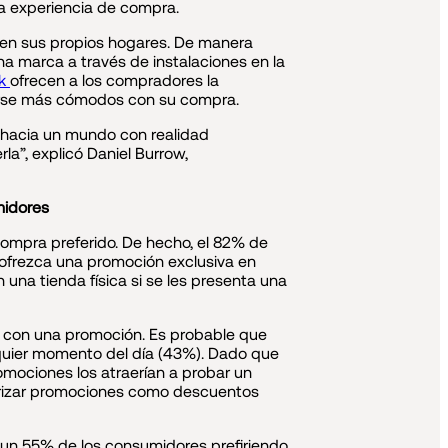
a experiencia de compra.
s en sus propios hogares. De manera
una marca a través de instalaciones en la
k
ofrecen a los compradores la
ntirse más cómodos con su compra.
 hacia un mundo con realidad
a”, explicó Daniel Burrow,
midores
mpra preferido. De hecho, el 82% de
ofrezca una promoción exclusiva en
una tienda física si se les presenta una
o con una promoción. Es probable que
uier momento del día (43%). Dado que
omociones los atraerían a probar un
iorizar promociones como descuentos
n un 55% de los consumidores prefiriendo