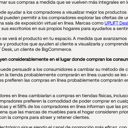
rmar sus compras a medida que se vuelven más integrales en l
uede ayudar a los compradores a visualizar mejor los producto
tual pueden permitir a los compradores explorar las ofertas de 
na sala de exposición virtual en línea. Marcas como
UPLIFT Des
e sus escritorios en sus propios hogares para ayudarlos a se
 se verá el producto en tu espacio. A medida que avanzamos
 productos que ayuden al cliente a visualizarla y comprenderl
T Desk, un cliente de BigCommerce.
luyen considerablemente en el lugar donde compran los consu
ede persuadir a los consumidores a cambiar su método de co
en la tienda probablemente comprarán en línea cuando se les 
nes prefieren las compras en línea probablemente comprarán en 
res en línea cambiarían a compras en tiendas físicas, inclus
mpradores prefieren la comodidad de poder comprar en cualq
icas y el 58% de los compradores en línea informan que las pr
 pena que las marcas de muebles para el hogar consideren pr
on la compra para atraer y retener clientes.
electrónico sigue siendo el canal de promoción más eficaz, co