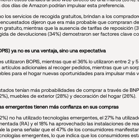
en dos días de Amazon podrían impulsar esta preferencia.
mo los servicios de recogida gratuitos, brindan a los comprado
s encuestados dijeron que era más probable que compraran d
n gratuito, mientras que la ausencia de tarifas de reposición (
ogida de devoluciones (34%) demostraron ser factores clave co
PIS) ya no es una ventaja, sino una expectativa
 utilizaron BOPIS, mientras que el 36% lo utilizaron entre 2 y
rtículos adicionales al recoger pedidos, mientras que un s
ebles para el hogar nuevas oportunidades para impulsar más 
uestados tenían más probabilidades de comprar a través de BNP
(32%), muebles de exterior (28%) y decoración del hogar (26%).
ías emergentes tienen más confianza en sus compras
2%) no ha utilizado tecnologías emergentes, el 27% ha utilizado
ntada (RA) y el 18% ha aprovechado las instalaciones de reali
 Vale la pena señalar que el 47% de los consumidores manifesta
tecnologías emergentes, lo que indica que los consumidores e