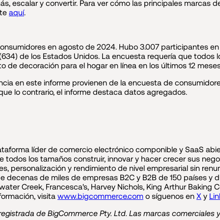
, escalar y convertir. Para ver cómo las principales marcas d
ite
aquí
.
sumidores en agosto de 2024. Hubo 3.007 participantes en tot
e (634) de los Estados Unidos. La encuesta requería que todos 
de decoración para el hogar en línea en los últimos 12 meses
rencia en este informe provienen de la encuesta de consumid
ique lo contrario, el informe destaca datos agregados.
aforma líder de comercio electrónico componible y SaaS abie
 de todos los tamaños construir, innovar y hacer crecer sus ne
s, personalización y rendimiento de nivel empresarial sin renunci
 decenas de miles de empresas B2C y B2B de 150 países y div
er Creek, Francesca's, Harvey Nichols, King Arthur Baking C
formación, visita
www.bigcommerce.com
o síguenos en
X
y
Li
gistrada de BigCommerce Pty. Ltd. Las marcas comerciales y 