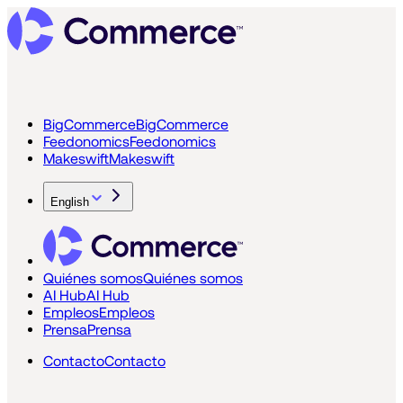
BigCommerce
BigCommerce
Feedonomics
Feedonomics
Makeswift
Makeswift
English
Quiénes somos
Quiénes somos
AI Hub
AI Hub
Empleos
Empleos
Prensa
Prensa
Contacto
Contacto