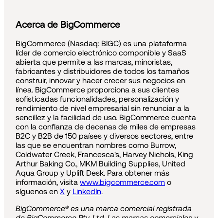
Acerca de BigCommerce
BigCommerce (Nasdaq: BIGC) es una plataforma
líder de comercio electrónico componible y SaaS
abierta que permite a las marcas, minoristas,
fabricantes y distribuidores de todos los tamaños
construir, innovar y hacer crecer sus negocios en
línea. BigCommerce proporciona a sus clientes
sofisticadas funcionalidades, personalización y
rendimiento de nivel empresarial sin renunciar a la
sencillez y la facilidad de uso. BigCommerce cuenta
con la confianza de decenas de miles de empresas
B2C y B2B de 150 países y diversos sectores, entre
las que se encuentran nombres como Burrow,
Coldwater Creek, Francesca's, Harvey Nichols, King
Arthur Baking Co., MKM Building Supplies, United
Aqua Group y Uplift Desk. Para obtener más
información, visita
www.bigcommerce.com
o
síguenos en
X
y
LinkedIn
.
BigCommerce® es una marca comercial registrada
de BigCommerce Pty. Ltd. Las marcas comerciales y