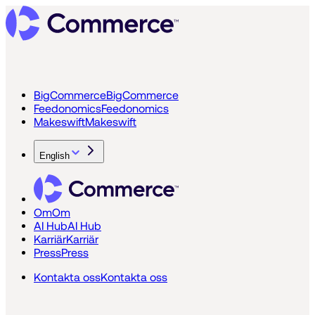
BigCommerce
BigCommerce
Feedonomics
Feedonomics
Makeswift
Makeswift
English
Om
Om
AI Hub
AI Hub
Karriär
Karriär
Press
Press
Kontakta oss
Kontakta oss