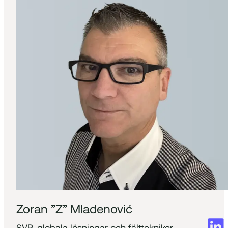
Zoran ”Z” Mladenović
SVP, globala lösningar och fälttekniker