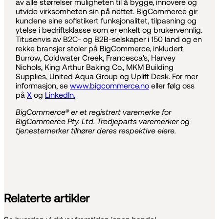
av alle størrelser muligheten til å bygge, innovere og
utvide virksomheten sin på nettet. BigCommerce gir
kundene sine sofistikert funksjonalitet, tilpasning og
ytelse i bedriftsklasse som er enkelt og brukervennlig.
Titusenvis av B2C- og B2B-selskaper i 150 land og en
rekke bransjer stoler på BigCommerce, inkludert
Burrow, Coldwater Creek, Francesca's, Harvey
Nichols, King Arthur Baking Co., MKM Building
Supplies, United Aqua Group og Uplift Desk. For mer
informasjon, se
www.bigcommerce.no
eller følg oss
på
X
og
LinkedIn.
BigCommerce® er et registrert varemerke for
BigCommerce Pty. Ltd. Tredjeparts varemerker og
tjenestemerker tilhører deres respektive eiere.
Relaterte artikler