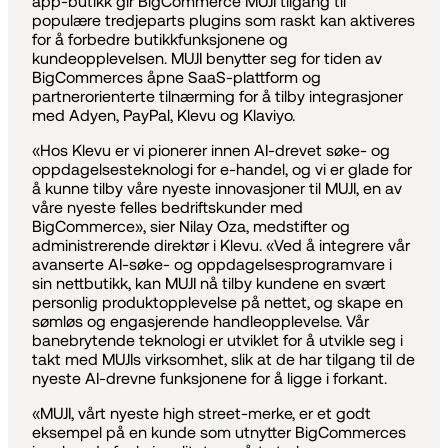
app-butikk gir BigCommerce MUJI tilgang til
populære tredjeparts plugins som raskt kan aktiveres
for å forbedre butikkfunksjonene og
kundeopplevelsen. MUJI benytter seg for tiden av
BigCommerces åpne SaaS-plattform og
partnerorienterte tilnærming for å tilby integrasjoner
med Adyen, PayPal, Klevu og Klaviyo.
«Hos Klevu er vi pionerer innen AI-drevet søke- og
oppdagelsesteknologi for e-handel, og vi er glade for
å kunne tilby våre nyeste innovasjoner til MUJI, en av
våre nyeste felles bedriftskunder med
BigCommerce», sier Nilay Oza, medstifter og
administrerende direktør i Klevu. «Ved å integrere vår
avanserte AI-søke- og oppdagelsesprogramvare i
sin nettbutikk, kan MUJI nå tilby kundene en svært
personlig produktopplevelse på nettet, og skape en
sømløs og engasjerende handleopplevelse. Vår
banebrytende teknologi er utviklet for å utvikle seg i
takt med MUJIs virksomhet, slik at de har tilgang til de
nyeste AI-drevne funksjonene for å ligge i forkant.
«MUJI, vårt nyeste high street-merke, er et godt
eksempel på en kunde som utnytter BigCommerces