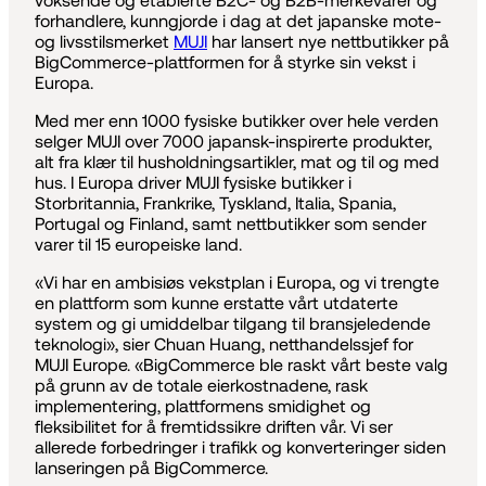
voksende og etablerte B2C- og B2B-merkevarer og
forhandlere, kunngjorde i dag at det japanske mote-
og livsstilsmerket
MUJI
har lansert nye nettbutikker på
BigCommerce-plattformen for å styrke sin vekst i
Europa.
Med mer enn 1000 fysiske butikker over hele verden
selger MUJI over 7000 japansk-inspirerte produkter,
alt fra klær til husholdningsartikler, mat og til og med
hus. I Europa driver MUJI fysiske butikker i
Storbritannia, Frankrike, Tyskland, Italia, Spania,
Portugal og Finland, samt nettbutikker som sender
varer til 15 europeiske land.
«Vi har en ambisiøs vekstplan i Europa, og vi trengte
en plattform som kunne erstatte vårt utdaterte
system og gi umiddelbar tilgang til bransjeledende
teknologi», sier Chuan Huang, netthandelssjef for
MUJI Europe. «BigCommerce ble raskt vårt beste valg
på grunn av de totale eierkostnadene, rask
implementering, plattformens smidighet og
fleksibilitet for å fremtidssikre driften vår. Vi ser
allerede forbedringer i trafikk og konverteringer siden
lanseringen på BigCommerce.