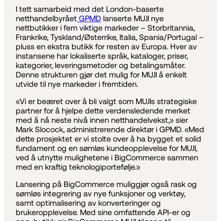
I tett samarbeid med det London-baserte
netthandelbyrået
GPMD
lanserte MUJI nye
nettbutikker i fem viktige markeder – Storbritannia,
Frankrike, Tyskland/Østerrike, Italia, Spania/Portugal –
pluss en ekstra butikk for resten av Europa. Hver av
instansene har lokaliserte språk, kataloger, priser,
kategorier, leveringsmetoder og betalingsmåter.
Denne strukturen gjør det mulig for MUJI å enkelt
utvide til nye markeder i fremtiden.
«Vi er beæret over å bli valgt som MUJIs strategiske
partner for å hjelpe dette verdensledende merket
med å nå neste nivå innen netthandelvekst,» sier
Mark Slocock, administrerende direktør i GPMD. «Med
dette prosjektet er vi stolte over å ha bygget et solid
fundament og en sømløs kundeopplevelse for MUJI,
ved å utnytte mulighetene i BigCommerce sammen
med en kraftig teknologiportefølje.»
Lansering på BigCommerce muliggjør også rask og
sømløs integrering av nye funksjoner og verktøy,
samt optimalisering av konverteringer og
brukeropplevelse. Med sine omfattende API-er og