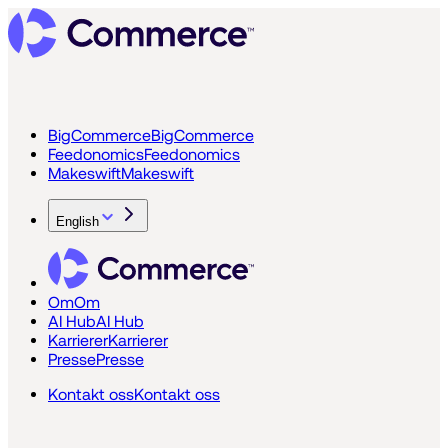
BigCommerce
BigCommerce
Feedonomics
Feedonomics
Makeswift
Makeswift
English
Om
Om
AI Hub
AI Hub
Karrierer
Karrierer
Presse
Presse
Kontakt oss
Kontakt oss