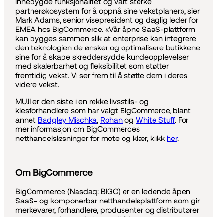
innebygde funksjonalitet og vårt sterke
partnerøkosystem for å oppnå sine vekstplaner», sier
Mark Adams, senior visepresident og daglig leder for
EMEA hos BigCommerce. «Vår åpne SaaS-plattform
kan bygges sammen slik at enterprise kan integrere
den teknologien de ønsker og optimalisere butikkene
sine for å skape skreddersydde kundeopplevelser
med skalerbarhet og fleksibilitet som støtter
fremtidig vekst. Vi ser frem til å støtte dem i deres
videre vekst.
MUJI er den siste i en rekke livsstils- og
klesforhandlere som har valgt BigCommerce, blant
annet
Badgley Mischka
,
Rohan
og
White Stuff
. For
mer informasjon om BigCommerces
netthandelsløsninger for mote og klær, klikk
her
.
Om BigCommerce
BigCommerce (Nasdaq: BIGC) er en ledende åpen
SaaS- og komponerbar netthandelsplattform som gir
merkevarer, forhandlere, produsenter og distributører