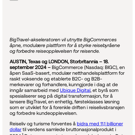
BigTravel-akseleratoren vil utnytte BigCommerces
åpne, modulære plattform for å styrke reisebyråene
og forbedre reiseopplevelsen for reisende.
AUSTIN, Texas og LONDON, Storbritannia – 18.
september 2024 –
BigCommerce (Nasdaq: BIGC), en
åpen SaaS-basert, modulær netthandelsplattform for
raskt voksende og etablerte B2C- og B2B-
merkevarer og forhandlere, kunngjorde i dag at de
inngår samarbeid med
Ubique Digital
, et byrå som
spesialiserer seg på digital transformasjon, for å
lansere BigTravel, en enhetlig, førsteklasses løsning
som er utviklet for å forenkle driften i reiselivsbransjen
og forbedre kundeopplevelsen.
Reiseliv og turisme forventes å
bidra med 11,1 billioner
dollar
til verdens samlede bruttonasjonalprodukt i
1