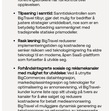
opplevelsen.
Tilpasning i sanntid:
Sanntidskontrollen som
BigTravel tilbyr, gjør det mulig for bedrifter å
justere strategier umiddelbart, noe som er en
betydelig forbedring sammenlignet med
tradisjonelle statiske prismodeller.
Rask løsning:
BigTravel reduserer
implementeringstiden og kostnadene og
senker risikoen ved teknologimigrering fra eldre
teknologi til en moderne, åpen SaaS-plattform
som fortsetter å utvikle seg.
Forhåndsintegrerte sosiale og reklamekanaler
med mulighet for utvidelse:
Ved å utnytte
BigCommerces dataintegrasjon,
markedsplassintegrasjon og teknologier for
optimalisering av annonsevisning, vil BigTravel-
kunder kunne liste opp sitt utvalg på tvers av
kanaler for å øke salget og redusere
kostnadene for betalt medieannonsering.
BigTravel vil muliggjøre dynamisk generering av
tekstannonser og retargeting av interesserte