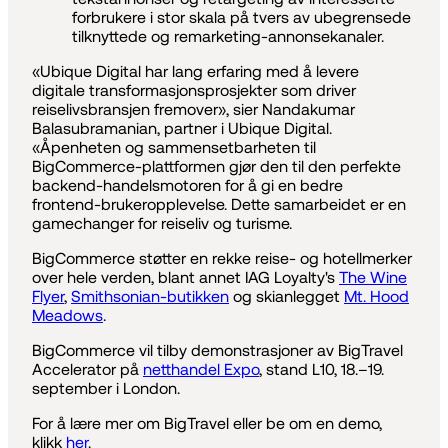
forbrukere i stor skala på tvers av ubegrensede
tilknyttede og remarketing-annonsekanaler.
«Ubique Digital har lang erfaring med å levere
digitale transformasjonsprosjekter som driver
reiselivsbransjen fremover», sier Nandakumar
Balasubramanian, partner i Ubique Digital.
«Åpenheten og sammensetbarheten til
BigCommerce-plattformen gjør den til den perfekte
backend-handelsmotoren for å gi en bedre
frontend-brukeropplevelse. Dette samarbeidet er en
gamechanger for reiseliv og turisme.
BigCommerce støtter en rekke reise- og hotellmerker
over hele verden, blant annet IAG Loyalty's
The Wine
Flyer
,
Smithsonian-butikken
og skianlegget
Mt. Hood
Meadows
.
BigCommerce vil tilby demonstrasjoner av BigTravel
Accelerator på
netthandel Expo
, stand L10, 18.–19.
september i London.
For å lære mer om BigTravel eller be om en demo,
klikk
her
.