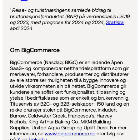
1
Reise- og turistnæringens samlede bidrag til
bruttonasjonalproduktet (BNP) på verdensbasis i 2019
og 2023, med prognose for 2024 og 2034,
Statista
,
april 2024
Om BigCommerce
BigCommerce (Nasdaq: BIGC) er en ledende åpen
SaaS- og komponerbar netthandelsplattform som gir
merkevarer, forhandlere, produsenter og distributører
av alle størrelser muligheten til å bygge, innovere og
utvide virksomheten sin på nettet. BigCommerce gir
kundene sine sofistikert funksjonalitet, tilpasning og
ytelse i bedriftsklasse som er enkelt og brukervennlig.
Titusenvis av B2C- og B2B-selskaper i 150 land og en
rekke bransjer stoler på BigCommerce, inkludert
Burrow, Coldwater Creek, Francesca's, Harvey
Nichols, King Arthur Baking Co., MKM Building
Supplies, United Aqua Group og Uplift Desk. For mer
informasjon, se
www.bigcommerce.no
eller følg oss
på
X
og
LinkedIn.