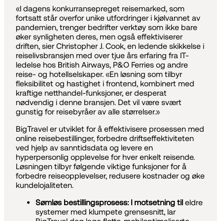
«I dagens konkurransepreget reisemarked, som
fortsatt står overfor unike utfordringer i kjølvannet av
pandemien, trenger bedrifter verktøy som ikke bare
øker synligheten deres, men også effektiviserer
driften, sier Christopher J. Cook, en ledende skikkelse i
reiselivsbransjen med over tjue års erfaring fra IT-
ledelse hos British Airways, P&O Ferries og andre
reise- og hotellselskaper. «En løsning som tilbyr
fleksibilitet og hastighet i frontend, kombinert med
kraftige netthandel-funksjoner, er desperat
nødvendig i denne bransjen. Det vil være svært
gunstig for reisebyråer av alle størrelser.»
BigTravel er utviklet for å effektivisere prosessen med
online reisebestillinger, forbedre driftseffektiviteten
ved hjelp av sanntidsdata og levere en
hyperpersonlig opplevelse for hver enkelt reisende.
Løsningen tilbyr følgende viktige funksjoner for å
forbedre reiseopplevelser, redusere kostnader og øke
kundelojaliteten.
Sømløs bestillingsprosess: I motsetning til
eldre
systemer med klumpete grensesnitt, lar