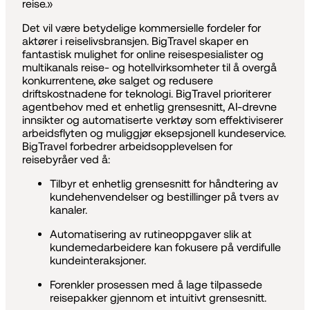
reise.»
Det vil være betydelige kommersielle fordeler for
aktører i reiselivsbransjen. BigTravel skaper en
fantastisk mulighet for online reisespesialister og
multikanals reise- og hotellvirksomheter til å overgå
konkurrentene, øke salget og redusere
driftskostnadene for teknologi. BigTravel prioriterer
agentbehov med et enhetlig grensesnitt, AI-drevne
innsikter og automatiserte verktøy som effektiviserer
arbeidsflyten og muliggjør eksepsjonell kundeservice.
BigTravel forbedrer arbeidsopplevelsen for
reisebyråer ved å:
Tilbyr et enhetlig grensesnitt for håndtering av
kundehenvendelser og bestillinger på tvers av
kanaler.
Automatisering av rutineoppgaver slik at
kundemedarbeidere kan fokusere på verdifulle
kundeinteraksjoner.
Forenkler prosessen med å lage tilpassede
reisepakker gjennom et intuitivt grensesnitt.