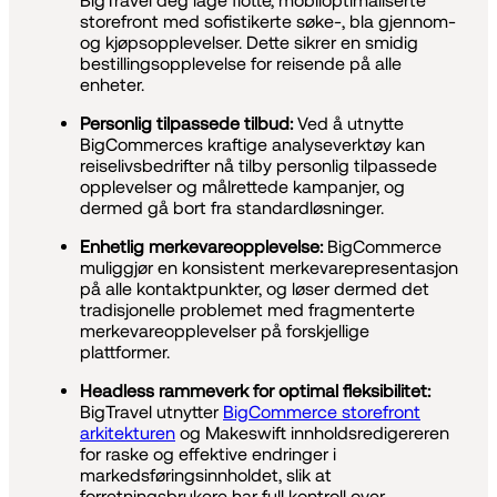
BigTravel deg lage flotte, mobiloptimaliserte
storefront med sofistikerte søke-, bla gjennom-
og kjøpsopplevelser. Dette sikrer en smidig
bestillingsopplevelse for reisende på alle
enheter.
Personlig tilpassede tilbud:
Ved å utnytte
BigCommerces kraftige analyseverktøy kan
reiselivsbedrifter nå tilby personlig tilpassede
opplevelser og målrettede kampanjer, og
dermed gå bort fra standardløsninger.
Enhetlig merkevareopplevelse:
BigCommerce
muliggjør en konsistent merkevarepresentasjon
på alle kontaktpunkter, og løser dermed det
tradisjonelle problemet med fragmenterte
merkevareopplevelser på forskjellige
plattformer.
Headless rammeverk for optimal fleksibilitet:
BigTravel utnytter
BigCommerce storefront
arkitekturen
og Makeswift innholdsredigereren
for raske og effektive endringer i
markedsføringsinnholdet, slik at
forretningsbrukere har full kontroll over