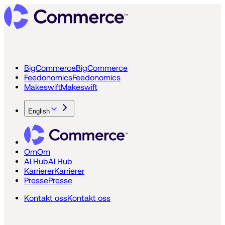
BigCommerce
BigCommerce
Feedonomics
Feedonomics
Makeswift
Makeswift
English
Om
Om
AI Hub
AI Hub
Karrierer
Karrierer
Presse
Presse
Kontakt oss
Kontakt oss