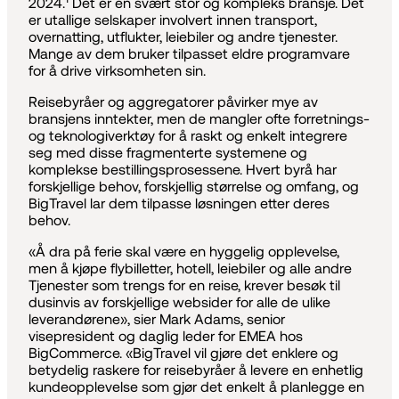
2024.
Det er en svært stor og kompleks bransje. Det
er utallige selskaper involvert innen transport,
overnatting, utflukter, leiebiler og andre tjenester.
Mange av dem bruker tilpasset eldre programvare
for å drive virksomheten sin.
Reisebyråer og aggregatorer påvirker mye av
bransjens inntekter, men de mangler ofte forretnings-
og teknologiverktøy for å raskt og enkelt integrere
seg med disse fragmenterte systemene og
komplekse bestillingsprosessene. Hvert byrå har
forskjellige behov, forskjellig størrelse og omfang, og
BigTravel lar dem tilpasse løsningen etter deres
behov.
«Å dra på ferie skal være en hyggelig opplevelse,
men å kjøpe flybilletter, hotell, leiebiler og alle andre
Tjenester som trengs for en reise, krever besøk til
dusinvis av forskjellige websider for alle de ulike
leverandørene», sier Mark Adams, senior
visepresident og daglig leder for EMEA hos
BigCommerce. «BigTravel vil gjøre det enklere og
betydelig raskere for reisebyråer å levere en enhetlig
kundeopplevelse som gjør det enkelt å planlegge en