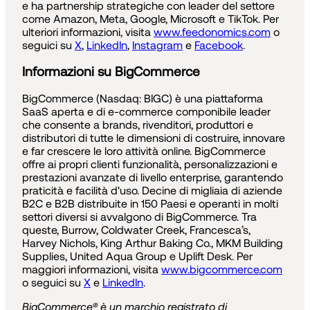
e ha partnership strategiche con leader del settore
come Amazon, Meta, Google, Microsoft e TikTok. Per
ulteriori informazioni, visita
www.feedonomics.com
o
seguici su
X
,
LinkedIn
,
Instagram
e
Facebook
.
Informazioni su BigCommerce
BigCommerce (Nasdaq: BIGC) è una piattaforma
SaaS aperta e di e-commerce componibile leader
che consente a brands, rivenditori, produttori e
distributori di tutte le dimensioni di costruire, innovare
e far crescere le loro attività online. BigCommerce
offre ai propri clienti funzionalità, personalizzazioni e
prestazioni avanzate di livello enterprise, garantendo
praticità e facilità d'uso. Decine di migliaia di aziende
B2C e B2B distribuite in 150 Paesi e operanti in molti
settori diversi si avvalgono di BigCommerce. Tra
queste, Burrow, Coldwater Creek, Francesca’s,
Harvey Nichols, King Arthur Baking Co., MKM Building
Supplies, United Aqua Group e Uplift Desk. Per
maggiori informazioni, visita
www.bigcommerce.com
o seguici su
X
e
LinkedIn
.
BigCommerce® è un marchio registrato di