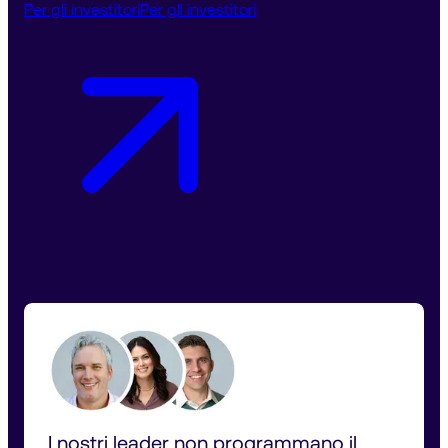
Per gli investitori
Per gli investitori
I nostri leader non programmano il 