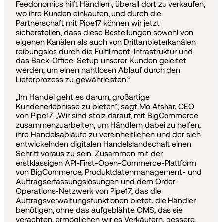
Feedonomics hilft Händlern, überall dort zu verkaufen,
wo ihre Kunden einkaufen, und durch die
Partnerschaft mit Pipe17 können wir jetzt
sicherstellen, dass diese Bestellungen sowohl von
eigenen Kanälen als auch von Drittanbieterkanälen
reibungslos durch die Fulfillment-Infrastruktur und
das Back-Office-Setup unserer Kunden geleitet
werden, um einen nahtlosen Ablauf durch den
Lieferprozess zu gewährleisten.“
„Im Handel geht es darum, großartige
Kundenerlebnisse zu bieten“, sagt Mo Afshar, CEO
von Pipe17. „Wir sind stolz darauf, mit BigCommerce
zusammenzuarbeiten, um Händlern dabei zu helfen,
ihre Handelsabläufe zu vereinheitlichen und der sich
entwickelnden digitalen Handelslandschaft einen
Schritt voraus zu sein. Zusammen mit der
erstklassigen API-First-Open-Commerce-Plattform
von BigCommerce, Produktdatenmanagement- und
Auftragserfassungslösungen und dem Order-
Operations-Netzwerk von Pipe17, das die
Auftragsverwaltungsfunktionen bietet, die Händler
benötigen, ohne das aufgeblähte OMS, das sie
verachten, ermöglichen wir es Verkäufern, bessere,