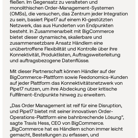
fließen. Im Gegensatz zu veralteten und
monolithischen Order-Management-Systemen
(OMSs), die versuchen, das Zentrum jeder Integration
zu sein, basiert Pipe17 auf einem KI-gestützten
Netzwerk, das aus Hunderten von Endpunkten
besteht. In Zusammenarbeit mit BigCommerce
bietet dieser dynamische, skalierbare und
zusammensetzbare Ansatz Händlern eine
unübertroffene Flexibilität und Kontrolle über ihre
Konnektivität, Produktlisten, Auftragsweiterleitung
und auftragsbezogene Datenflüsse.
Mit dieser Partnerschaft können Händler auf der
BigCommerce-Plattform sowie Feedonomics-Kunden
auf jeder Plattform das Konnektivitätsnetzwerk von
Pipe17 nutzen, um ihre Abdeckung über kritische
Fulfillment-Endpunkte hinweg zu erweitern.
„Das Order Management ist reif für eine Disruption,
und Pipe17 bietet mit seiner innovativen Order-
Operations-Plattform eine bahnbrechende Lösung“,
sagte Travis Hess, CEO von BigCommerce.
„BigCommerce hat es Händlern schon immer leicht
gemacht, Bestellungen zu erfassen, und