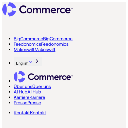
BigCommerce
BigCommerce
Feedonomics
Feedonomics
Makeswift
Makeswift
English
Über uns
Über uns
AI Hub
AI Hub
Karriere
Karriere
Presse
Presse
Kontakt
Kontakt