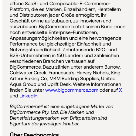
offene SaaS- und Composable-E-Commerce-
Plattform, die es Marken, Einzelhändlern, Herstellern
und Distributoren jeder Größe ermöglicht, ihr
Geschäft online aufzubauen, zu innovieren und
auszubauen. BigCommerce bietet seinen Kund:innen
hoch entwickelte Enterprise-Funktionen,
Anpassungsmöglichkeiten und eine hervorragende
Performance bei gleichzeitiger Einfachheit und
Nutzungsfreundlichkeit. Zehntausende B2C- und
B2B-Unternehmen in 150 Ländern und zahlreichen
verschiedenen Branchen vertrauen auf
BigCommerce. Dazu zählen unter anderem Burrow,
Coldwater Creek, Francesca's, Harvey Nichols, King
Arthur Baking Co., MKM Building Supplies, United
Aqua Group und Uplift Desk. Weitere Informationen
finden Sie unter
www.bigcommerce.com
oder auf
X
und
LinkedIn
.
BigCommerce® ist eine eingetragene Marke von
BigCommerce Pty. Ltd. Die Marken und
Dienstleistungsmarken von Drittparteien sind
Eigentum der jeweiligen Inhaber.
Über Feedonomics