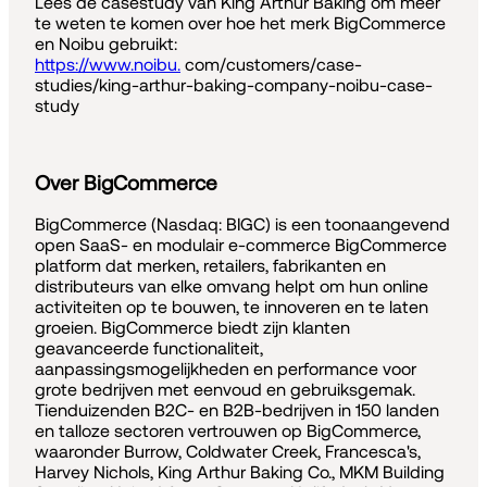
Lees de casestudy van King Arthur Baking om meer
te weten te komen over hoe het merk BigCommerce
en Noibu gebruikt:
https://www.noibu.
com/customers/case-
studies/king-arthur-baking-company-noibu-case-
study
Over BigCommerce
BigCommerce (Nasdaq: BIGC) is een toonaangevend
open SaaS- en modulair e-commerce BigCommerce
platform dat merken, retailers, fabrikanten en
distributeurs van elke omvang helpt om hun online
activiteiten op te bouwen, te innoveren en te laten
groeien. BigCommerce biedt zijn klanten
geavanceerde functionaliteit,
aanpassingsmogelijkheden en performance voor
grote bedrijven met eenvoud en gebruiksgemak.
Tienduizenden B2C- en B2B-bedrijven in 150 landen
en talloze sectoren vertrouwen op BigCommerce,
waaronder Burrow, Coldwater Creek, Francesca's,
Harvey Nichols, King Arthur Baking Co., MKM Building