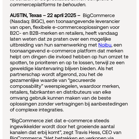
commerceplatforms te behouden.
AUSTIN, Texas – 22 april 2025 –
BigCommerce
(Nasdaq: BIGC), een toonaangevende leverancier
van open, flexibele e-commerceoplossingen voor
B2C- en B2B-merken en retailers, heeft vandaag
laten weten dat ze praten over een mogelijke
uitbreiding van hun samenwerking met
Noibu
, een
toonaangevend e-commerce platform dat merken
helpt om dingen die invloed hebben op hun omzet te
spotten, te prioriteren en op te lossen, terwijl ze een
geweldige klantervaring blijven bieden. Als het
partnerschap wordt afgerond, zou het de
gezamenlijke waarde van “gecureerde
composability” weerspiegelen, waardoor merken,
retailers, fabrikanten en distributeurs van elke
omvang gebruik kunnen maken van de beste
oplossingen zonder vertragingen bij aanbestedingen
of complexe integraties.
“BigCommerce ziet dat e-commerce steeds
ingewikkelder wordt door het groeiende aantal
kanalen dat erbij komt”, zegt Travis Hess, CEO van
BigCommerce. “Het betrekken en verkopen via