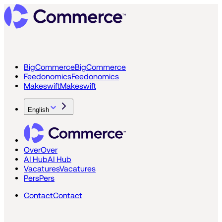
BigCommerce
BigCommerce
Feedonomics
Feedonomics
Makeswift
Makeswift
English
Over
Over
AI Hub
AI Hub
Vacatures
Vacatures
Pers
Pers
Contact
Contact