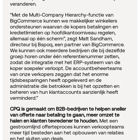
veranderen.
“Met de Multi-Company Hierarchy-functie van
BigCommerce kunnen we makkelijker winkeliers
ondersteunen waarvan de kopers betalingen en
kredietlimieten op hoofdkantoorniveau regelen,
allemaal op één scherm”, zegt Matt Sandham,
directeur bij Bspoq, een partner van BigCommerce.
We kunnen ook meerdere bedrijven die bij dezelfde
groep horen onder één referentienummer zetten,
zodat de integratie met het ERP-systeem van de
koper soepeler verloopt. De accountbeheerteams
van onze verkopers zeggen dat het enorme
tijdsbesparingen heeft opgeleverd en de
administratie die betrokken is bij het opzetten en
beheren van hun klantaccounts aanzienlijk heeft
verminderd.”
CPQ is gemaakt om B2B-bedrijven te helpen sneller
van offerte naar betaling te gaan, meer omzet te
halen en klanten tevredener te houden.
Met een
gestroomlijnd offerteproces kunnen verkoopteams
meer tijd besteden aan het opbouwen van relaties
en het sluiten van deals.