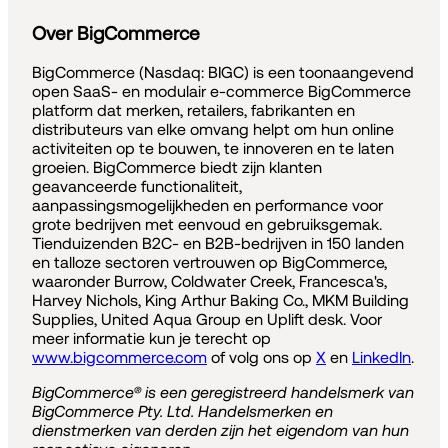
Over BigCommerce
BigCommerce (Nasdaq: BIGC) is een toonaangevend
open SaaS- en modulair e-commerce BigCommerce
platform dat merken, retailers, fabrikanten en
distributeurs van elke omvang helpt om hun online
activiteiten op te bouwen, te innoveren en te laten
groeien. BigCommerce biedt zijn klanten
geavanceerde functionaliteit,
aanpassingsmogelijkheden en performance voor
grote bedrijven met eenvoud en gebruiksgemak.
Tienduizenden B2C- en B2B-bedrijven in 150 landen
en talloze sectoren vertrouwen op BigCommerce,
waaronder Burrow, Coldwater Creek, Francesca's,
Harvey Nichols, King Arthur Baking Co., MKM Building
Supplies, United Aqua Group en Uplift desk. Voor
meer informatie kun je terecht op
www.bigcommerce.com
of volg ons op
X
en
LinkedIn
.
BigCommerce® is een geregistreerd handelsmerk van
BigCommerce Pty. Ltd. Handelsmerken en
dienstmerken van derden zijn het eigendom van hun