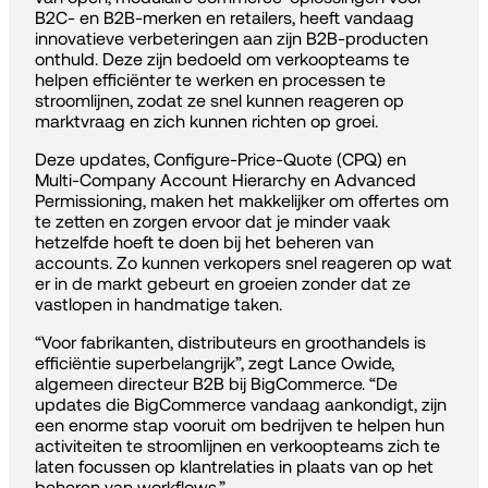
B2C- en B2B-merken en retailers, heeft vandaag
innovatieve verbeteringen aan zijn B2B-producten
onthuld. Deze zijn bedoeld om verkoopteams te
helpen efficiënter te werken en processen te
stroomlijnen, zodat ze snel kunnen reageren op
marktvraag en zich kunnen richten op groei.
Deze updates, Configure-Price-Quote (CPQ) en
Multi-Company Account Hierarchy en Advanced
Permissioning, maken het makkelijker om offertes om
te zetten en zorgen ervoor dat je minder vaak
hetzelfde hoeft te doen bij het beheren van
accounts. Zo kunnen verkopers snel reageren op wat
er in de markt gebeurt en groeien zonder dat ze
vastlopen in handmatige taken.
“Voor fabrikanten, distributeurs en groothandels is
efficiëntie superbelangrijk”, zegt Lance Owide,
algemeen directeur B2B bij BigCommerce. “De
updates die BigCommerce vandaag aankondigt, zijn
een enorme stap vooruit om bedrijven te helpen hun
activiteiten te stroomlijnen en verkoopteams zich te
laten focussen op klantrelaties in plaats van op het
beheren van workflows.”