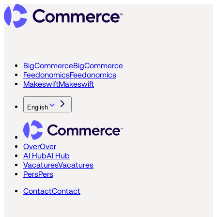
BigCommerce
BigCommerce
Feedonomics
Feedonomics
Makeswift
Makeswift
English
Over
Over
AI Hub
AI Hub
Vacatures
Vacatures
Pers
Pers
Contact
Contact