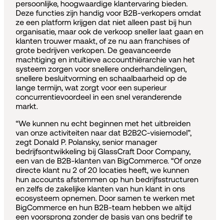
persoonlijke, hoogwaardige klantervaring bieden.
Deze functies zijn handig voor B2B-verkopers omdat
ze een platform krijgen dat niet alleen past bij hun
organisatie, maar ook de verkoop sneller laat gaan en
klanten trouwer maakt, of ze nu aan franchises of
grote bedrijven verkopen. De geavanceerde
machtiging en intuïtieve accounthiërarchie van het
systeem zorgen voor snellere onderhandelingen,
snellere besluitvorming en schaalbaarheid op de
lange termijn, wat zorgt voor een superieur
concurrentievoordeel in een snel veranderende
markt.
“We kunnen nu echt beginnen met het uitbreiden
van onze activiteiten naar dat B2B2C-visiemodel”,
zegt Donald P. Polansky, senior manager
bedrijfsontwikkeling bij GlassCraft Door Company,
een van de B2B-klanten van BigCommerce. “Of onze
directe klant nu 2 of 20 locaties heeft, we kunnen
hun accounts afstemmen op hun bedrijfsstructuren
en zelfs de zakelijke klanten van hun klant in ons
ecosysteem opnemen. Door samen te werken met
BigCommerce en hun B2B-team hebben we altijd
een voorsprong zonder de basis van ons bedrijf te