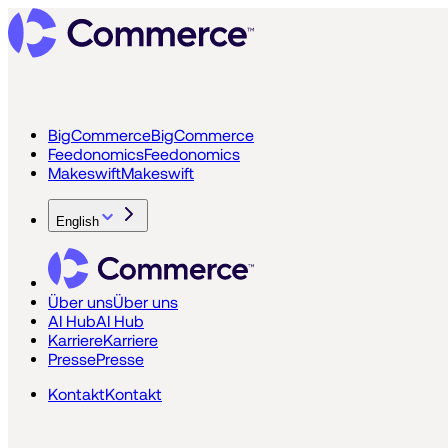
BigCommerce
BigCommerce
Feedonomics
Feedonomics
Makeswift
Makeswift
English
Über uns
Über uns
AI Hub
AI Hub
Karriere
Karriere
Presse
Presse
Kontakt
Kontakt