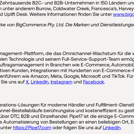
t. Zehntausende B2C- und B2B-Unternehmen in 150 Ländern un
 unter anderem Burrow, Coldwater Creek, Francesca's, Harvey 
 Uplift Desk. Weitere Informationen finden Sie unter
www.big
ke von BigCommerce Pty. Ltd. Die Marken und Dienstleistungs
nagement-Plattform, die das Omnichannel-Wachstum für die 
exiblen Technologie und seinem Full-Service-Support-Team ermö
uftragsmanagement in Branchen wie E-Commerce, Automobil, 
tiven Kunden, Integrationen mit Hunderten von E-Commerce-P
enführern wie Amazon, Meta, Google, Microsoft und TikTok. Fü
 Sie uns auf
X
,
LinkedIn
,
Instagram
und
Facebook
.
rations-Lösungen für moderne Händler und Fulfillment-Dienstleist
nel-Bestellabläufe berührungslos und kosteneffizient zu gest
über DTC, B2B und Einzelhandel. Pipe17 ist die einzige E-Comm
ose Automatisierung von Bestellungen an einen beliebigen Ort, 
 unter
https://Pipe17.com
oder folgen Sie uns auf
LinkedIn
.