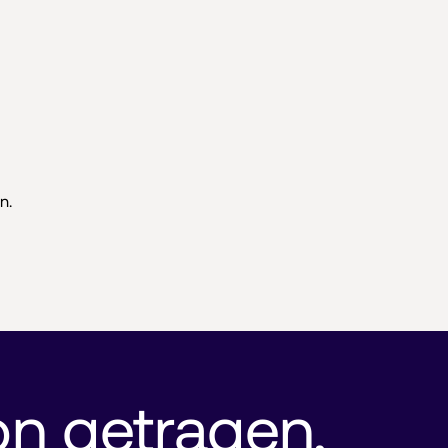
n.
on getragen, 