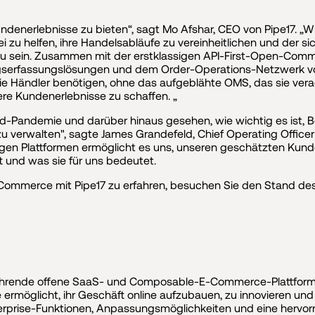
ndenerlebnisse zu bieten“, sagt Mo Afshar, CEO von Pipe17. „W
u helfen, ihre Handelsabläufe zu vereinheitlichen und der si
 zu sein. Zusammen mit der erstklassigen API-First-Open-Co
erfassungslösungen und dem Order-Operations-Netzwerk von
ie Händler benötigen, ohne das aufgeblähte OMS, das sie vera
ere Kundenerlebnisse zu schaffen. „
-Pandemie und darüber hinaus gesehen, wie wichtig es ist, Be
 verwalten", sagte James Grandefeld, Chief Operating Officer
igen Plattformen ermöglicht es uns, unseren geschätzten Kunde
t und was sie für uns bedeutet.
Commerce mit Pipe17 zu erfahren, besuchen Sie den Stand de
ührende offene SaaS- und Composable-E-Commerce-Plattform, d
ße ermöglicht, ihr Geschäft online aufzubauen, zu innovieren 
erprise-Funktionen, Anpassungsmöglichkeiten und eine hervorr