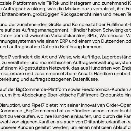
ziale Plattformen wie TikTok und Instagram und zunehmend KI
e Auftragsabwicklung, was die Marken dazu veranlasst, ihre Fulf
t Drittanbietern, großzügigen Rückgaberichtlinien und neuen T
 und der zunehmenden Größe und Komplexität der Fulfillment-In
ere auf das Auftragsmanagement. Händler haben Schwierigkeite
e Daten perfekt zwischen Verkaufskanälen, 3PLs, Warehous
chnungssystemen wie einem ERP und einem von Dutzenden o
gen und auftragsnahen Daten in Berührung kommen.
pe17 verändert die Art und Weise, wie Aufträge, Lagerbestä
z zu veralteten und monolithischen Auftragsverwaltungssyste
17 auf einem KI-gestützten Netzwerk, das aus Hunderten von E
kalierbare und zusammensetzbare Ansatz Händlern unübertroffe
eiterleitung und auftragsbezogenen Datenflüsse.
r auf der BigCommerce-Plattform sowie Feedonomics-Kunden au
n, um ihre Abdeckung über kritische Fulfillment-Endpunkte hi
 Disruption, und Pipe17 bietet mit seiner innovativen Order-Op
gCommerce. „BigCommerce hat es Händlern schon immer leicht
dort zu verkaufen, wo ihre Kunden einkaufen, und durch die Part
owohl von eigenen Kanälen als auch von Drittanbieterkanälen re
 unserer Kunden geleitet werden, um einen nahtlosen Ablauf d