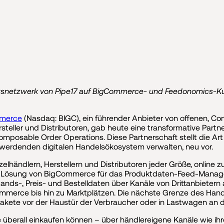
ätsnetzwerk von Pipe17 auf BigCommerce- und Feedonomics-Kund
merce
(Nasdaq: BIGC), ein führender Anbieter von offenen,
teller und Distributoren, gab heute eine transformative Partn
mposable Order Operations. Diese Partnerschaft stellt die Ar
werdenden digitalen Handelsökosystem verwalten, neu vor.
lhändlern, Herstellern und Distributoren jeder Größe, online 
te Lösung von BigCommerce für das Produktdaten-Feed-Manag
tands-, Preis- und Bestelldaten über Kanäle von Drittanbietern 
mmerce bis hin zu Marktplätzen. Die nächste Grenze des Handel
Pakete vor der Haustür der Verbraucher oder in Lastwagen a
e überall einkaufen können – über händlereigene Kanäle wie i