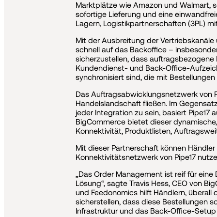
Marktplätze wie Amazon und Walmart, so
sofortige Lieferung und eine einwandfrei
Lagern, Logistikpartnerschaften (3PL) mi
Mit der Ausbreitung der Vertriebskanäle
schnell auf das Backoffice – insbesond
sicherzustellen, dass auftragsbezogen
Kundendienst- und Back-Office-Aufzei
synchronisiert sind, die mit Bestellun
Das Auftragsabwicklungsnetzwerk von Pi
Handelslandschaft fließen. Im Gegensat
jeder Integration zu sein, basiert Pipe
BigCommerce bietet dieser dynamische, s
Konnektivität, Produktlisten, Auftragsw
Mit dieser Partnerschaft können Händle
Konnektivitätsnetzwerk von Pipe17 nutze
„Das Order Management ist reif für eine
Lösung“, sagte Travis Hess, CEO von Bi
und Feedonomics hilft Händlern, überall 
sicherstellen, dass diese Bestellungen s
Infrastruktur und das Back-Office-Setup