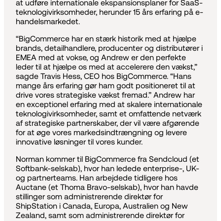
at udføre internationale ekspansionsplaner for SaaS-
teknologivirksomheder, herunder 15 års erfaring på e-
handelsmarkedet.
“BigCommerce har en stærk historik med at hjælpe
brands, detailhandlere, producenter og distributører i
EMEA med at vokse, og Andrew er den perfekte
leder til at hjælpe os med at accelerere den vækst,”
sagde Travis Hess, CEO hos BigCommerce. “Hans
mange års erfaring gør ham godt positioneret til at
drive vores strategiske vækst fremad.” Andrew har
en exceptionel erfaring med at skalere internationale
teknologivirksomheder, samt et omfattende netværk
af strategiske partnerskaber, der vil være afgørende
for at øge vores markedsindtrængning og levere
innovative løsninger til vores kunder.
Norman kommer til BigCommerce fra Sendcloud (et
Softbank-selskab), hvor han ledede enterprise-, UK-
og partnerteams. Han arbejdede tidligere hos
Auctane (et Thoma Bravo-selskab), hvor han havde
stillinger som administrerende direktør for
ShipStation i Canada, Europa, Australien og New
Zealand, samt som administrerende direktør for