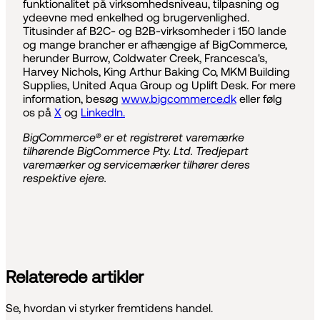
funktionalitet på virksomhedsniveau, tilpasning og
ydeevne med enkelhed og brugervenlighed.
Titusinder af B2C- og B2B-virksomheder i 150 lande
og mange brancher er afhængige af BigCommerce,
herunder Burrow, Coldwater Creek, Francesca's,
Harvey Nichols, King Arthur Baking Co, MKM Building
Supplies, United Aqua Group og Uplift Desk. For mere
information, besøg
www.bigcommerce.dk
eller følg
os på
X
og
LinkedIn.
BigCommerce® er et registreret varemærke
tilhørende BigCommerce Pty. Ltd. Tredjepart
varemærker og servicemærker tilhører deres
respektive ejere.
Relaterede artikler
Se, hvordan vi styrker fremtidens handel.