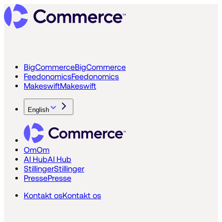
BigCommerce
BigCommerce
Feedonomics
Feedonomics
Makeswift
Makeswift
English
Om
Om
AI Hub
AI Hub
Stillinger
Stillinger
Presse
Presse
Kontakt os
Kontakt os